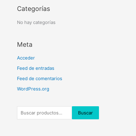
o
o
Categorías
r
r
:
No hay categorías
:
Meta
Acceder
Feed de entradas
Feed de comentarios
WordPress.org
Buscar