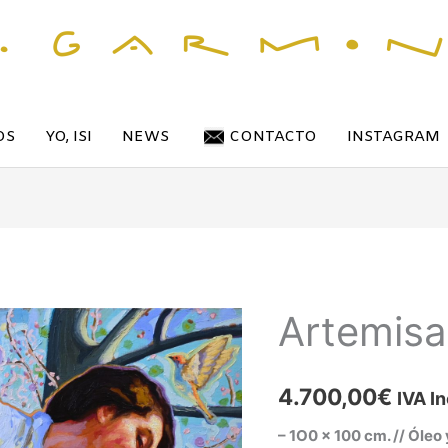
OS
YO, ISI
NEWS
CONTACTO
INSTAGRAM
Artemisa
Artemisa
cantidad
4.700,00
€
IVA In
– 1O0 x 100 cm. //
Óleo 