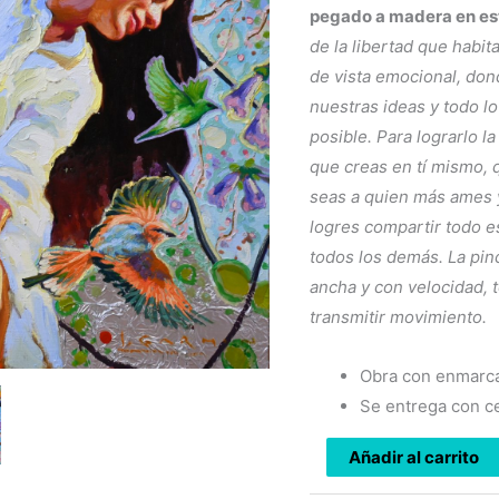
pegado a madera en es
de la libertad
que habit
de vista emocional, do
nuestras
ideas y todo 
posible. Para
lograrlo l
que creas en tí
mismo, 
seas a quien más ames
logres
compartir todo e
todos los demás.
La pin
ancha y con velocidad, 
transmitir
movimiento.
Obra con enmarca
Se entrega con ce
Añadir al carrito