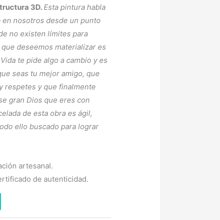
tructura
3D.
Esta pintura habla
a en nosotros desde un
punto
nde
no existen límites para
lo que deseemos
materializar es
a Vida te pide algo a
cambio y es
que seas tu mejor amigo,
que
 y
respetes y que finalmente
se gran Dios que
eres con
celada de esta obra es ágil,
todo ello
buscado para lograr
ción artesanal.
rtificado de autenticidad.