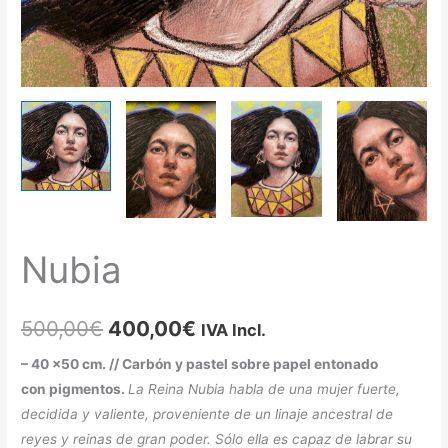
Nubia
500,00
€
400,00
€
IVA Incl.
– 40 x50 cm. // Carbón y pastel sobre papel entonado
con
pigmentos.
La Reina Nubia habla de una mujer fuerte,
decidida y valiente, proveniente de un linaje ancestral de
reyes y reinas de gran poder. Sólo ella es capaz de labrar su